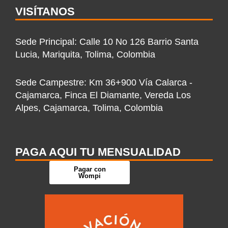
o
r
e
i
t
VISÍTANOS
k
a
n
e
-
m
-
r
Sede Principal: Calle 10 No 126 Barrio Santa
f
i
Lucia, Mariquita, Tolima, Colombia
n
Sede Campestre: Km 36+900 Vía Calarca -
Cajamarca, Finca El Diamante, Vereda Los
Alpes, Cajamarca, Tolima, Colombia
PAGA AQUI TU MENSUALIDAD
Pagar con
Wompi