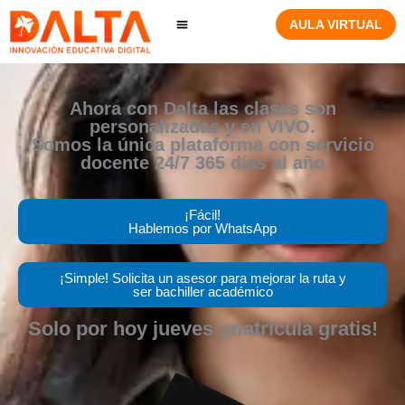
Ir
AULA VIRTUAL
al
contenido
Ahora con Dalta las clases son
personalizadas y en VIVO.
Somos la única plataforma con servicio
docente 24/7 365 días al año
¡Fácil!
Hablemos por WhatsApp
¡Simple! Solicita un asesor para mejorar la ruta y
ser bachiller académico
Solo por hoy jueves ¡matrícula gratis!