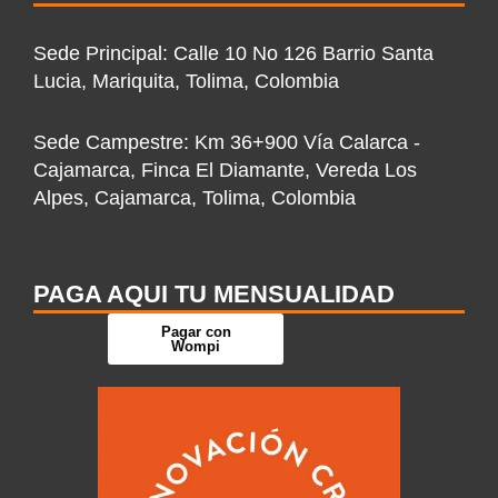
k
a
n
e
-
m
-
r
Sede Principal: Calle 10 No 126 Barrio Santa
f
i
Lucia, Mariquita, Tolima, Colombia
n
Sede Campestre: Km 36+900 Vía Calarca -
Cajamarca, Finca El Diamante, Vereda Los
Alpes, Cajamarca, Tolima, Colombia
PAGA AQUI TU MENSUALIDAD
Pagar con
Wompi