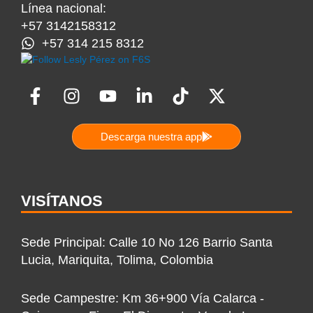
Línea nacional:
+57 3142158312
+57 314 215 8312
F
I
Y
L
T
X
a
n
o
i
i
-
c
s
u
n
k
t
Descarga nuestra app
e
t
t
k
t
w
b
a
u
e
o
i
o
g
b
d
k
t
o
r
e
i
t
VISÍTANOS
k
a
n
e
-
m
-
r
Sede Principal: Calle 10 No 126 Barrio Santa
f
i
Lucia, Mariquita, Tolima, Colombia
n
Sede Campestre: Km 36+900 Vía Calarca -