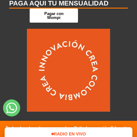
PAGA AQUI TU MENSUALIDAD
Pagar con
Wompi
Todos los derechos reservados. Dalta Innovación Educativa
RADIO EN VIVO
Digital 2026