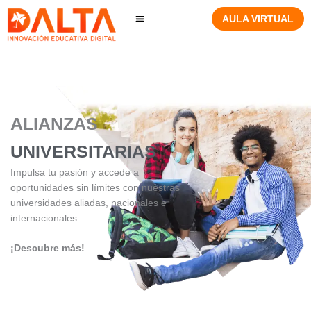
Ir
AULA VIRTUAL
al
contenido
ALIANZAS
UNIVERSITARIAS
Impulsa tu pasión y accede a
oportunidades sin límites con nuestras
universidades aliadas, nacionales e
internacionales.
¡Descubre más!