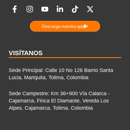
F
I
Y
L
T
X
a
n
o
i
i
-
c
s
u
n
k
t
Descarga nuestra app
e
t
t
k
t
w
b
a
u
e
o
i
o
g
b
d
k
t
o
r
e
i
t
VISÍTANOS
k
a
n
e
-
m
-
r
Sede Principal: Calle 10 No 126 Barrio Santa
f
i
Lucia, Mariquita, Tolima, Colombia
n
Sede Campestre: Km 36+900 Vía Calarca -
Cajamarca, Finca El Diamante, Vereda Los
Alpes, Cajamarca, Tolima, Colombia