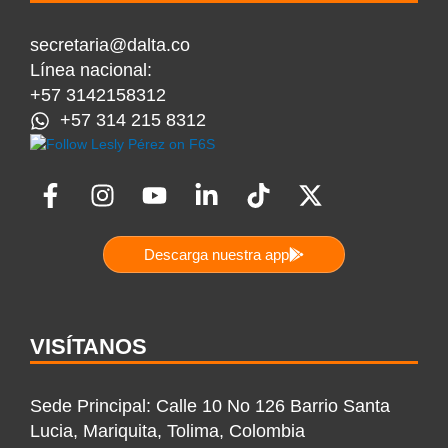
secretaria@dalta.co
Línea nacional:
+57 3142158312
+57 314 215 8312
F
I
Y
L
T
X
a
n
o
i
i
-
c
s
u
n
k
t
Descarga nuestra app
e
t
t
k
t
w
b
a
u
e
o
i
o
g
b
d
k
t
o
r
e
i
t
VISÍTANOS
k
a
n
e
-
m
-
r
Sede Principal: Calle 10 No 126 Barrio Santa
f
i
Lucia, Mariquita, Tolima, Colombia
n