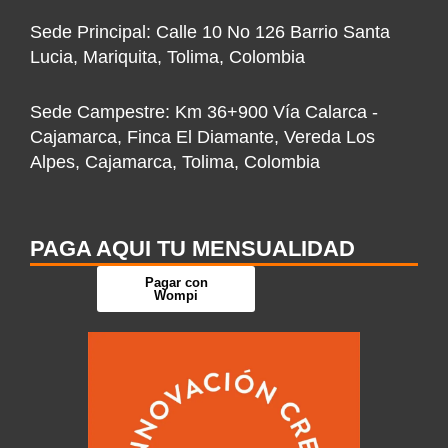
-
m
-
r
Sede Principal: Calle 10 No 126 Barrio Santa
f
i
Lucia, Mariquita, Tolima, Colombia
n
Sede Campestre: Km 36+900 Vía Calarca -
Cajamarca, Finca El Diamante, Vereda Los
Alpes, Cajamarca, Tolima, Colombia
PAGA AQUI TU MENSUALIDAD
Pagar con
Wompi