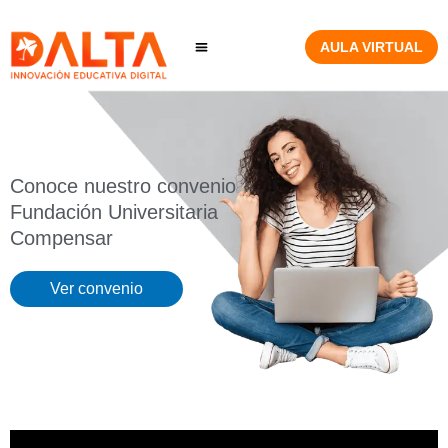
Ir
al
AULA VIRTUAL
contenido
Conoce nuestro convenio
Fundación Universitaria
Compensar
Ver convenio