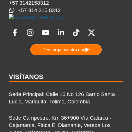
+57 3142158312
+57 314 215 8312
F
I
Y
L
T
X
a
n
o
i
i
-
c
s
u
n
k
t
Descarga nuestra app
e
t
t
k
t
w
b
a
u
e
o
i
o
g
b
d
k
t
o
r
e
i
t
VISÍTANOS
k
a
n
e
-
m
-
r
Sede Principal: Calle 10 No 126 Barrio Santa
f
i
Lucia, Mariquita, Tolima, Colombia
n
Sede Campestre: Km 36+900 Vía Calarca -
Cajamarca, Finca El Diamante, Vereda Los