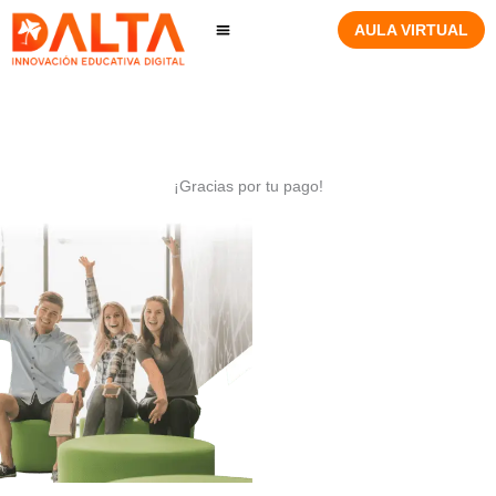
Ir
AULA VIRTUAL
al
contenido
¡Gracias por tu pago!