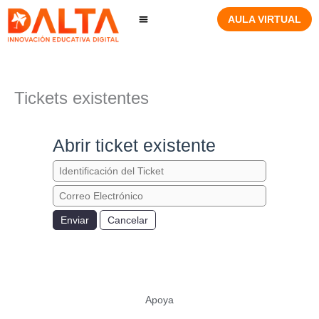
Ir
AULA VIRTUAL
al
contenido
Tickets existentes
Abrir ticket existente
Enviar
Cancelar
Apoya