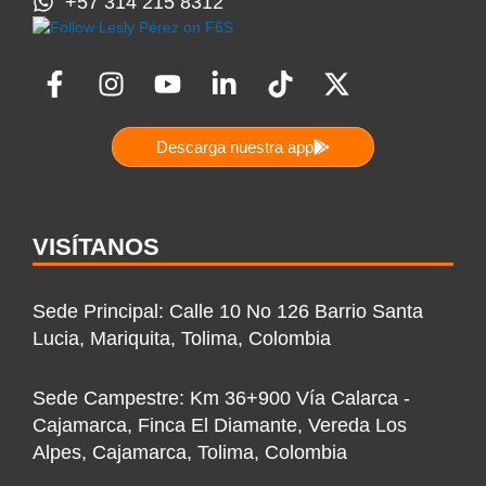
+57 314 215 8312
F
I
Y
L
T
X
a
n
o
i
i
-
c
s
u
n
k
t
Descarga nuestra app
e
t
t
k
t
w
b
a
u
e
o
i
o
g
b
d
k
t
o
r
e
i
t
VISÍTANOS
k
a
n
e
-
m
-
r
Sede Principal: Calle 10 No 126 Barrio Santa
f
i
Lucia, Mariquita, Tolima, Colombia
n
Sede Campestre: Km 36+900 Vía Calarca -
Cajamarca, Finca El Diamante, Vereda Los
Alpes, Cajamarca, Tolima, Colombia