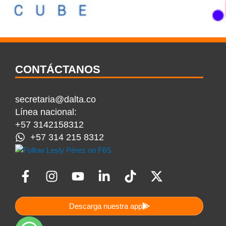
CONTÁCTANOS
secretaria@dalta.co
Línea nacional:
+57 3142158312
+57 314 215 8312
F
I
Y
L
T
X
a
n
o
i
i
-
c
s
u
n
k
t
Descarga nuestra app
e
t
t
k
t
w
b
a
u
e
o
i