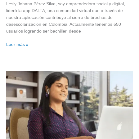
Lesly Johana Pérez Silva, soy emprendedora social y digital,
lideró la app DALTA, una comunidad virtual que a través de
nuestra apliocación contribuye al cierre de brechas de
desescolarización en Colombia. Actualmente tenemos 650
usuarios logrando ser bachiller, desde
Leer más »
Bachillerato
a
un
clic
de
distancia