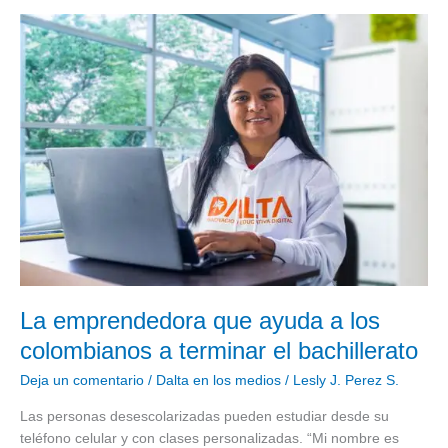
La
emprendedora
que
ayuda
a
los
colombianos
a
terminar
el
bachillerato
La emprendedora que ayuda a los
colombianos a terminar el bachillerato
Deja un comentario
/
Dalta en los medios
/
Lesly J. Perez S.
Las personas desescolarizadas pueden estudiar desde su
teléfono celular y con clases personalizadas. “Mi nombre es